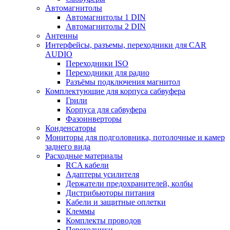
Автомагнитолы
Автомагнитолы 1 DIN
Автомагнитолы 2 DIN
Антенны
Интерфейсы, разъемы, переходники для CAR
AUDIO
Переходники ISO
Переходники для радио
Разъёмы подключения магнитол
Комплектующие для корпуса сабвуфера
Грили
Корпуса для сабвуфера
Фазоинверторы
Конденсаторы
Мониторы для подголовника, потолочные и камер
заднего вида
Расходные материалы
RCA кабели
Адаптеры усилителя
Держатели предохранителей, колбы
Дистрибьюторы питания
Кабели и защитные оплетки
Клеммы
Комплекты проводов
Переходники