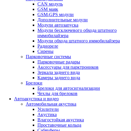
CAN модуль
GSM маяк
GSM-GPS модули
Дополнительные модули
Модули автозапуска
Модули бесключевого обхода штатного
иммобилайзера
Модули обхода штатного иммобилайзера
Радиореле
Сирены
Парковочные системы
Парковочные радары
Аксессуары для парктроников
Зеркала заднего вида
Камеры заднего вида
Брелоки
Брелоки для автосигнализации
Чехлы для брелоков
Автоакустика и видео
Автомобильная акустика
Усилители
Акустика
Влагостойкая акустика
Проставочные кольца
Сабвуферы