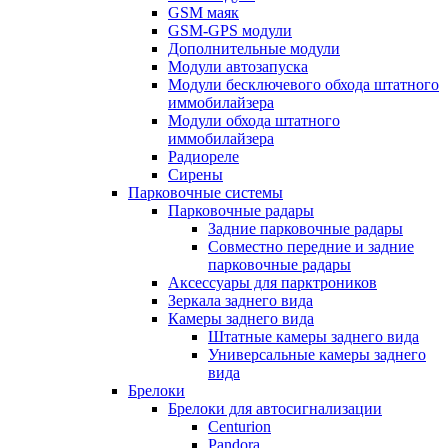
GSM маяк
GSM-GPS модули
Дополнительные модули
Модули автозапуска
Модули бесключевого обхода штатного
иммобилайзера
Модули обхода штатного
иммобилайзера
Радиореле
Сирены
Парковочные системы
Парковочные радары
Задние парковочные радары
Совместно передние и задние
парковочные радары
Аксессуары для парктроников
Зеркала заднего вида
Камеры заднего вида
Штатные камеры заднего вида
Универсальные камеры заднего
вида
Брелоки
Брелоки для автосигнализации
Centurion
Pandora