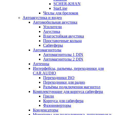
SCHER-KHAN
StarLine
Чехлы для брелоков
Автоакустика и видео
Автомобильная акустика
Усилители
Акустика
Влагостойкая акустика
Проставочные кольца
Сабвуферы
Автомагнитолы
Автомагнитолы 1 DIN
Автомагнитолы 2 DIN
Антенны
Интерфейсы, разъемы, переходники для
CAR AUDIO
Переходники ISO
Переходники для радио
Разъёмы подключения магнитол
Комплектующие для корпуса сабвуфера
Грили
Корпуса для сабвуфера
Фазоинверторы
Конденсаторы
Мониторы для подголовника, потолочные и