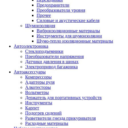
Предохранители
Преобразователи уровня
Прочее
Силовые и акустические кабеля
Шумоизоляция
Виброизоляционные материалы
Инструменты для шумоизоляции
Шумо-тепло изоляционные материалы
Автоэлектроника
Стеклоподъемники
Преобразователи напряжения
Датчики давления в шинах
Электропривод багажника
Автоаксессуары
Компрессоры
Адаптеры руля
Алкотесторы
Вольтметры
Держатель для портативных устройств
Инструменты
Карпет
Подогрев сидений
Разветвители гнезда прикуривателя
Расходные материалы