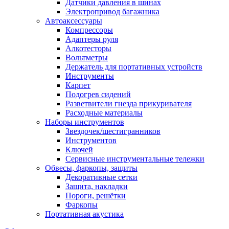
Датчики давления в шинах
Электропривод багажника
Автоаксессуары
Компрессоры
Адаптеры руля
Алкотесторы
Вольтметры
Держатель для портативных устройств
Инструменты
Карпет
Подогрев сидений
Разветвители гнезда прикуривателя
Расходные материалы
Наборы инструментов
Звездочек/шестигранников
Инструментов
Ключей
Сервисные инструментальные тележки
Обвесы, фаркопы, защиты
Декоративные сетки
Защита, накладки
Пороги, решётки
Фаркопы
Портативная акустика