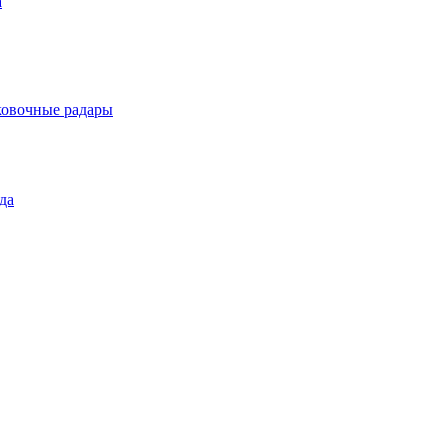
а
ковочные радары
да