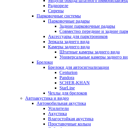
Модули обхода штатного иммобилайзер
Радиореле
Сирены
Парковочные системы
Парковочные радары
Задние парковочные радары
Совместно передние и задние пар
Аксессуары для парктроников
Зеркала заднего вида
Камеры заднего вида
Штатные камеры заднего вида
Универсальные камеры заднего ви
Брелоки
Брелоки для автосигнализации
Centurion
Pandora
SCHER-KHAN
StarLine
Чехлы для брелоков
Автоакустика и видео
Автомобильная акустика
Усилители
Акустика
Влагостойкая акустика
Проставочные кольца