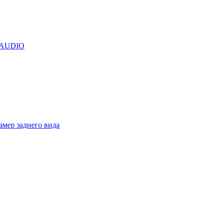
R AUDIO
амер заднего вида