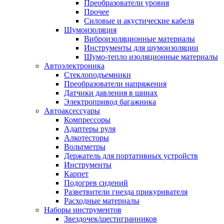
Преобразователи уровня
Прочее
Силовые и акустические кабеля
Шумоизоляция
Виброизоляционные материалы
Инструменты для шумоизоляции
Шумо-тепло изоляционные материалы
Автоэлектроника
Стеклоподъемники
Преобразователи напряжения
Датчики давления в шинах
Электропривод багажника
Автоаксессуары
Компрессоры
Адаптеры руля
Алкотесторы
Вольтметры
Держатель для портативных устройств
Инструменты
Карпет
Подогрев сидений
Разветвители гнезда прикуривателя
Расходные материалы
Наборы инструментов
Звездочек/шестигранников