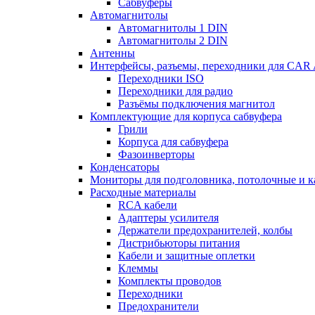
Сабвуферы
Автомагнитолы
Автомагнитолы 1 DIN
Автомагнитолы 2 DIN
Антенны
Интерфейсы, разъемы, переходники для CA
Переходники ISO
Переходники для радио
Разъёмы подключения магнитол
Комплектующие для корпуса сабвуфера
Грили
Корпуса для сабвуфера
Фазоинверторы
Конденсаторы
Мониторы для подголовника, потолочные и к
Расходные материалы
RCA кабели
Адаптеры усилителя
Держатели предохранителей, колбы
Дистрибьюторы питания
Кабели и защитные оплетки
Клеммы
Комплекты проводов
Переходники
Предохранители