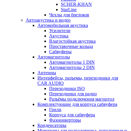
SCHER-KHAN
StarLine
Чехлы для брелоков
Автоакустика и видео
Автомобильная акустика
Усилители
Акустика
Влагостойкая акустика
Проставочные кольца
Сабвуферы
Автомагнитолы
Автомагнитолы 1 DIN
Автомагнитолы 2 DIN
Антенны
Интерфейсы, разъемы, переходники для
CAR AUDIO
Переходники ISO
Переходники для радио
Разъёмы подключения магнитол
Комплектующие для корпуса сабвуфера
Грили
Корпуса для сабвуфера
Фазоинверторы
Конденсаторы
Мониторы для подголовника, потолочные и