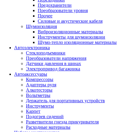
Предохранители
Преобразователи уровня
Прочее
Силовые и акустические кабеля
Шумоизоляция
Виброизоляционные материалы
Инструменты для шумоизоляции
Шумо-тепло изоляционные материалы
Автоэлектроника
Стеклоподъемники
Преобразователи напряжения
Датчики давления в шинах
Электропривод багажника
Автоаксессуары
Компрессоры
Адаптеры руля
Алкотесторы
Вольтметры
Держатель для портативных устройств
Инструменты
Карпет
Подогрев сидений
Разветвители гнезда прикуривателя
Расходные материалы