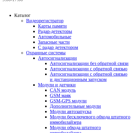
Каталог
Видеорегистратор
Карты памяти
Радар-детекторы
Автомобильные
Запасные части
С радар детектором
Охранные системы
Автосигнализации
Автосигнализации без обратной связи
Автосигнализации с обратной связью
Автосигнализации с обратной связью
и дистанционным запуском
Модули и датчики
CAN модуль
GSM маяк
GSM-GPS модули
Дополнительные модули
Модули автозапуска
Модули бесключевого обхода штатного
иммобилайзера
Модули обхода штатного
иммобилайзера