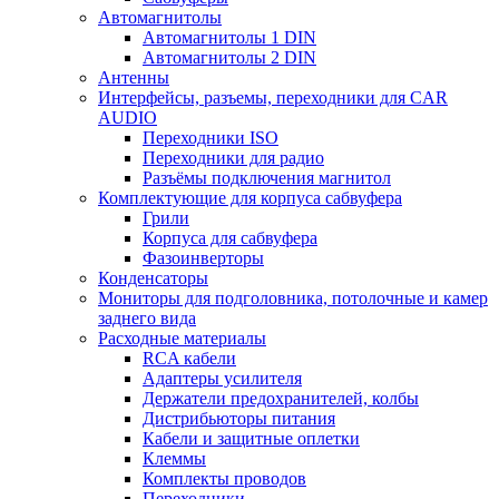
Автомагнитолы
Автомагнитолы 1 DIN
Автомагнитолы 2 DIN
Антенны
Интерфейсы, разъемы, переходники для CAR
AUDIO
Переходники ISO
Переходники для радио
Разъёмы подключения магнитол
Комплектующие для корпуса сабвуфера
Грили
Корпуса для сабвуфера
Фазоинверторы
Конденсаторы
Мониторы для подголовника, потолочные и камер
заднего вида
Расходные материалы
RCA кабели
Адаптеры усилителя
Держатели предохранителей, колбы
Дистрибьюторы питания
Кабели и защитные оплетки
Клеммы
Комплекты проводов
Переходники