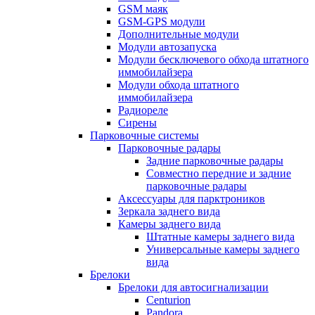
GSM маяк
GSM-GPS модули
Дополнительные модули
Модули автозапуска
Модули бесключевого обхода штатного
иммобилайзера
Модули обхода штатного
иммобилайзера
Радиореле
Сирены
Парковочные системы
Парковочные радары
Задние парковочные радары
Совместно передние и задние
парковочные радары
Аксессуары для парктроников
Зеркала заднего вида
Камеры заднего вида
Штатные камеры заднего вида
Универсальные камеры заднего
вида
Брелоки
Брелоки для автосигнализации
Centurion
Pandora