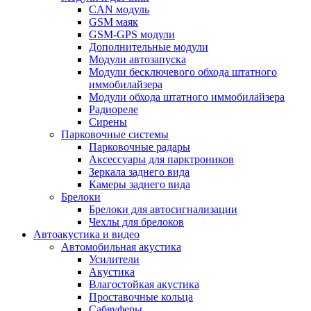
CAN модуль
GSM маяк
GSM-GPS модули
Дополнительные модули
Модули автозапуска
Модули бесключевого обхода штатного
иммобилайзера
Модули обхода штатного иммобилайзера
Радиореле
Сирены
Парковочные системы
Парковочные радары
Аксессуары для парктроников
Зеркала заднего вида
Камеры заднего вида
Брелоки
Брелоки для автосигнализации
Чехлы для брелоков
Автоакустика и видео
Автомобильная акустика
Усилители
Акустика
Влагостойкая акустика
Проставочные кольца
Сабвуферы