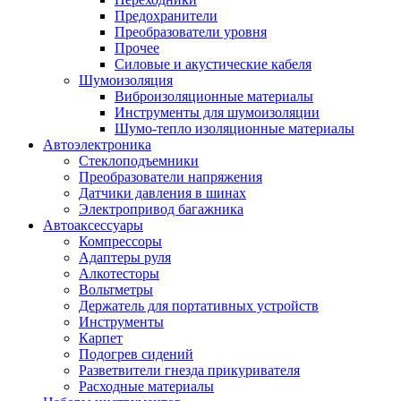
Предохранители
Преобразователи уровня
Прочее
Силовые и акустические кабеля
Шумоизоляция
Виброизоляционные материалы
Инструменты для шумоизоляции
Шумо-тепло изоляционные материалы
Автоэлектроника
Стеклоподъемники
Преобразователи напряжения
Датчики давления в шинах
Электропривод багажника
Автоаксессуары
Компрессоры
Адаптеры руля
Алкотесторы
Вольтметры
Держатель для портативных устройств
Инструменты
Карпет
Подогрев сидений
Разветвители гнезда прикуривателя
Расходные материалы