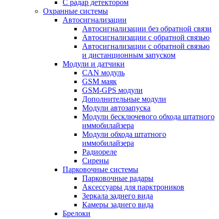
С радар детектором
Охранные системы
Автосигнализации
Автосигнализации без обратной связи
Автосигнализации с обратной связью
Автосигнализации с обратной связью
и дистанционным запуском
Модули и датчики
CAN модуль
GSM маяк
GSM-GPS модули
Дополнительные модули
Модули автозапуска
Модули бесключевого обхода штатного
иммобилайзера
Модули обхода штатного
иммобилайзера
Радиореле
Сирены
Парковочные системы
Парковочные радары
Аксессуары для парктроников
Зеркала заднего вида
Камеры заднего вида
Брелоки