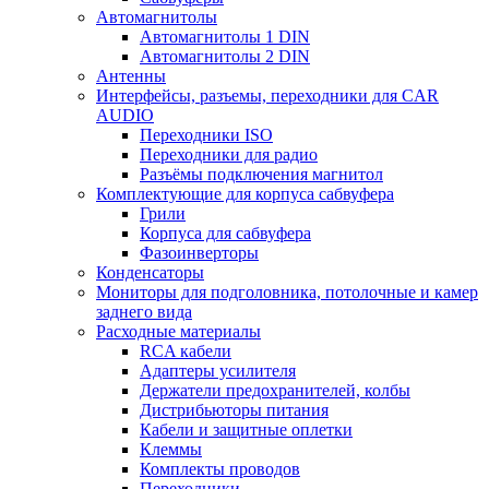
Автомагнитолы
Автомагнитолы 1 DIN
Автомагнитолы 2 DIN
Антенны
Интерфейсы, разъемы, переходники для CAR
AUDIO
Переходники ISO
Переходники для радио
Разъёмы подключения магнитол
Комплектующие для корпуса сабвуфера
Грили
Корпуса для сабвуфера
Фазоинверторы
Конденсаторы
Мониторы для подголовника, потолочные и камер
заднего вида
Расходные материалы
RCA кабели
Адаптеры усилителя
Держатели предохранителей, колбы
Дистрибьюторы питания
Кабели и защитные оплетки
Клеммы
Комплекты проводов
Переходники