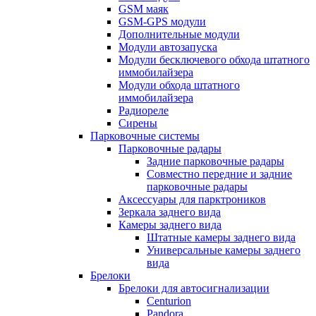
GSM маяк
GSM-GPS модули
Дополнительные модули
Модули автозапуска
Модули бесключевого обхода штатного
иммобилайзера
Модули обхода штатного
иммобилайзера
Радиореле
Сирены
Парковочные системы
Парковочные радары
Задние парковочные радары
Совместно передние и задние
парковочные радары
Аксессуары для парктроников
Зеркала заднего вида
Камеры заднего вида
Штатные камеры заднего вида
Универсальные камеры заднего
вида
Брелоки
Брелоки для автосигнализации
Centurion
Pandora