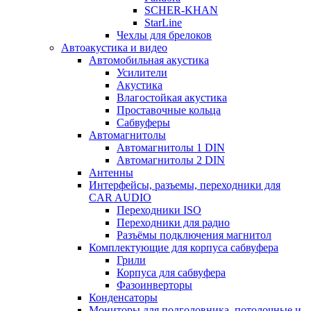
SCHER-KHAN
StarLine
Чехлы для брелоков
Автоакустика и видео
Автомобильная акустика
Усилители
Акустика
Влагостойкая акустика
Проставочные кольца
Сабвуферы
Автомагнитолы
Автомагнитолы 1 DIN
Автомагнитолы 2 DIN
Антенны
Интерфейсы, разъемы, переходники для
CAR AUDIO
Переходники ISO
Переходники для радио
Разъёмы подключения магнитол
Комплектующие для корпуса сабвуфера
Грили
Корпуса для сабвуфера
Фазоинверторы
Конденсаторы
Мониторы для подголовника, потолочные и