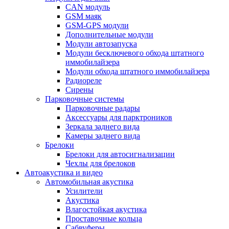
CAN модуль
GSM маяк
GSM-GPS модули
Дополнительные модули
Модули автозапуска
Модули бесключевого обхода штатного
иммобилайзера
Модули обхода штатного иммобилайзера
Радиореле
Сирены
Парковочные системы
Парковочные радары
Аксессуары для парктроников
Зеркала заднего вида
Камеры заднего вида
Брелоки
Брелоки для автосигнализации
Чехлы для брелоков
Автоакустика и видео
Автомобильная акустика
Усилители
Акустика
Влагостойкая акустика
Проставочные кольца
Сабвуферы