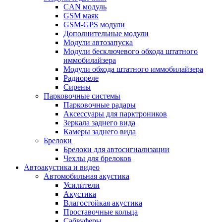
CAN модуль
GSM маяк
GSM-GPS модули
Дополнительные модули
Модули автозапуска
Модули бесключевого обхода штатного
иммобилайзера
Модули обхода штатного иммобилайзера
Радиореле
Сирены
Парковочные системы
Парковочные радары
Аксессуары для парктроников
Зеркала заднего вида
Камеры заднего вида
Брелоки
Брелоки для автосигнализации
Чехлы для брелоков
Автоакустика и видео
Автомобильная акустика
Усилители
Акустика
Влагостойкая акустика
Проставочные кольца
Сабвуферы