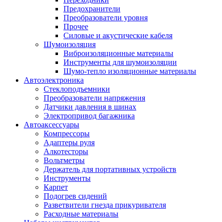
Предохранители
Преобразователи уровня
Прочее
Силовые и акустические кабеля
Шумоизоляция
Виброизоляционные материалы
Инструменты для шумоизоляции
Шумо-тепло изоляционные материалы
Автоэлектроника
Стеклоподъемники
Преобразователи напряжения
Датчики давления в шинах
Электропривод багажника
Автоаксессуары
Компрессоры
Адаптеры руля
Алкотесторы
Вольтметры
Держатель для портативных устройств
Инструменты
Карпет
Подогрев сидений
Разветвители гнезда прикуривателя
Расходные материалы