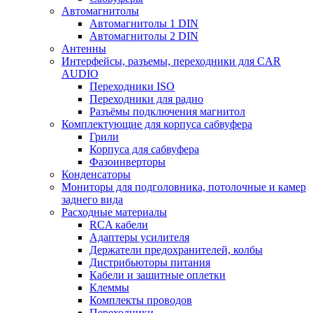
Автомагнитолы
Автомагнитолы 1 DIN
Автомагнитолы 2 DIN
Антенны
Интерфейсы, разъемы, переходники для CAR
AUDIO
Переходники ISO
Переходники для радио
Разъёмы подключения магнитол
Комплектующие для корпуса сабвуфера
Грили
Корпуса для сабвуфера
Фазоинверторы
Конденсаторы
Мониторы для подголовника, потолочные и камер
заднего вида
Расходные материалы
RCA кабели
Адаптеры усилителя
Держатели предохранителей, колбы
Дистрибьюторы питания
Кабели и защитные оплетки
Клеммы
Комплекты проводов
Переходники