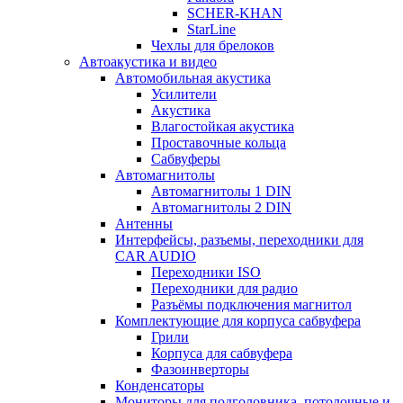
SCHER-KHAN
StarLine
Чехлы для брелоков
Автоакустика и видео
Автомобильная акустика
Усилители
Акустика
Влагостойкая акустика
Проставочные кольца
Сабвуферы
Автомагнитолы
Автомагнитолы 1 DIN
Автомагнитолы 2 DIN
Антенны
Интерфейсы, разъемы, переходники для
CAR AUDIO
Переходники ISO
Переходники для радио
Разъёмы подключения магнитол
Комплектующие для корпуса сабвуфера
Грили
Корпуса для сабвуфера
Фазоинверторы
Конденсаторы
Мониторы для подголовника, потолочные и