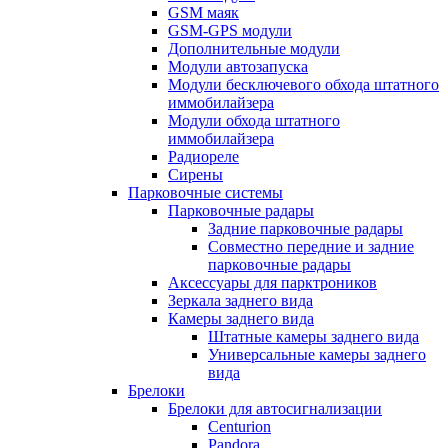
GSM маяк
GSM-GPS модули
Дополнительные модули
Модули автозапуска
Модули бесключевого обхода штатного
иммобилайзера
Модули обхода штатного
иммобилайзера
Радиореле
Сирены
Парковочные системы
Парковочные радары
Задние парковочные радары
Совместно передние и задние
парковочные радары
Аксессуары для парктроников
Зеркала заднего вида
Камеры заднего вида
Штатные камеры заднего вида
Универсальные камеры заднего
вида
Брелоки
Брелоки для автосигнализации
Centurion
Pandora