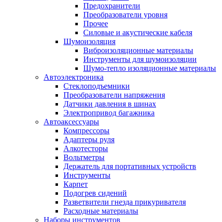
Предохранители
Преобразователи уровня
Прочее
Силовые и акустические кабеля
Шумоизоляция
Виброизоляционные материалы
Инструменты для шумоизоляции
Шумо-тепло изоляционные материалы
Автоэлектроника
Стеклоподъемники
Преобразователи напряжения
Датчики давления в шинах
Электропривод багажника
Автоаксессуары
Компрессоры
Адаптеры руля
Алкотесторы
Вольтметры
Держатель для портативных устройств
Инструменты
Карпет
Подогрев сидений
Разветвители гнезда прикуривателя
Расходные материалы
Наборы инструментов