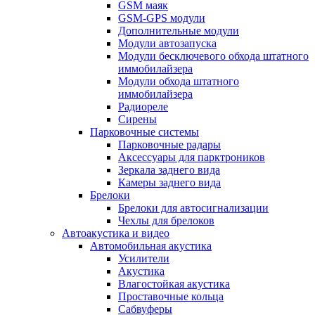
GSM маяк
GSM-GPS модули
Дополнительные модули
Модули автозапуска
Модули бесключевого обхода штатного
иммобилайзера
Модули обхода штатного
иммобилайзера
Радиореле
Сирены
Парковочные системы
Парковочные радары
Аксессуары для парктроников
Зеркала заднего вида
Камеры заднего вида
Брелоки
Брелоки для автосигнализации
Чехлы для брелоков
Автоакустика и видео
Автомобильная акустика
Усилители
Акустика
Влагостойкая акустика
Проставочные кольца
Сабвуферы