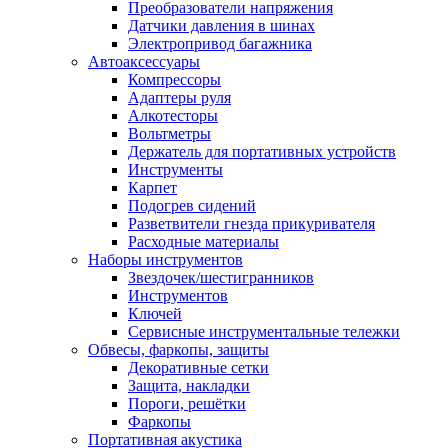
Преобразователи напряжения
Датчики давления в шинах
Электропривод багажника
Автоаксессуары
Компрессоры
Адаптеры руля
Алкотесторы
Вольтметры
Держатель для портативных устройств
Инструменты
Карпет
Подогрев сидений
Разветвители гнезда прикуривателя
Расходные материалы
Наборы инструментов
Звездочек/шестигранников
Инструментов
Ключей
Сервисные инструментальные тележки
Обвесы, фаркопы, защиты
Декоративные сетки
Защита, накладки
Пороги, решётки
Фаркопы
Портативная акустика