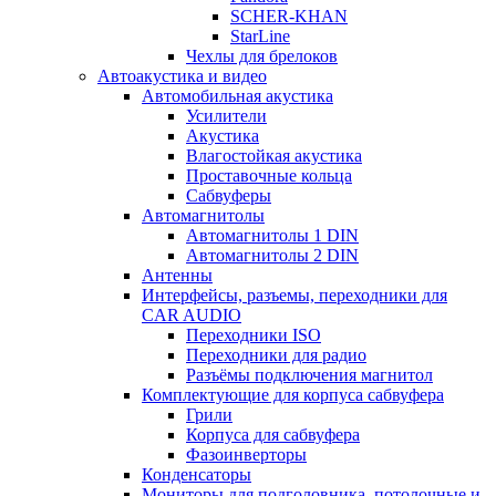
SCHER-KHAN
StarLine
Чехлы для брелоков
Автоакустика и видео
Автомобильная акустика
Усилители
Акустика
Влагостойкая акустика
Проставочные кольца
Сабвуферы
Автомагнитолы
Автомагнитолы 1 DIN
Автомагнитолы 2 DIN
Антенны
Интерфейсы, разъемы, переходники для
CAR AUDIO
Переходники ISO
Переходники для радио
Разъёмы подключения магнитол
Комплектующие для корпуса сабвуфера
Грили
Корпуса для сабвуфера
Фазоинверторы
Конденсаторы
Мониторы для подголовника, потолочные и