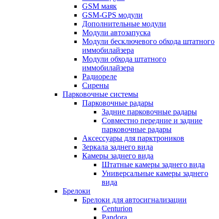
GSM маяк
GSM-GPS модули
Дополнительные модули
Модули автозапуска
Модули бесключевого обхода штатного
иммобилайзера
Модули обхода штатного
иммобилайзера
Радиореле
Сирены
Парковочные системы
Парковочные радары
Задние парковочные радары
Совместно передние и задние
парковочные радары
Аксессуары для парктроников
Зеркала заднего вида
Камеры заднего вида
Штатные камеры заднего вида
Универсальные камеры заднего
вида
Брелоки
Брелоки для автосигнализации
Centurion
Pandora