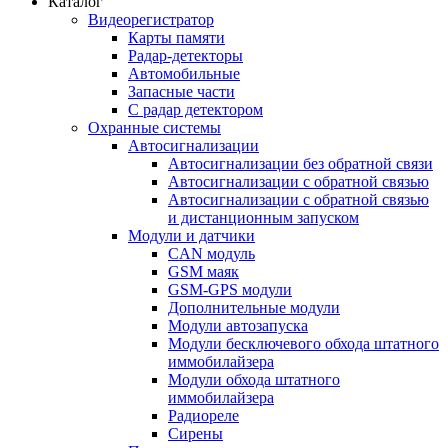
Каталог
Видеорегистратор
Карты памяти
Радар-детекторы
Автомобильные
Запасные части
С радар детектором
Охранные системы
Автосигнализации
Автосигнализации без обратной связи
Автосигнализации с обратной связью
Автосигнализации с обратной связью
и дистанционным запуском
Модули и датчики
CAN модуль
GSM маяк
GSM-GPS модули
Дополнительные модули
Модули автозапуска
Модули бесключевого обхода штатного
иммобилайзера
Модули обхода штатного
иммобилайзера
Радиореле
Сирены