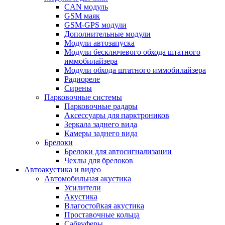
CAN модуль
GSM маяк
GSM-GPS модули
Дополнительные модули
Модули автозапуска
Модули бесключевого обхода штатного
иммобилайзера
Модули обхода штатного иммобилайзера
Радиореле
Сирены
Парковочные системы
Парковочные радары
Аксессуары для парктроников
Зеркала заднего вида
Камеры заднего вида
Брелоки
Брелоки для автосигнализации
Чехлы для брелоков
Автоакустика и видео
Автомобильная акустика
Усилители
Акустика
Влагостойкая акустика
Проставочные кольца
Сабвуферы