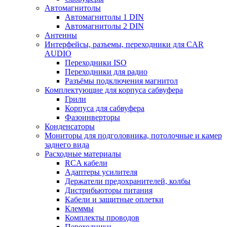
Автомагнитолы
Автомагнитолы 1 DIN
Автомагнитолы 2 DIN
Антенны
Интерфейсы, разъемы, переходники для CAR
AUDIO
Переходники ISO
Переходники для радио
Разъёмы подключения магнитол
Комплектующие для корпуса сабвуфера
Грили
Корпуса для сабвуфера
Фазоинверторы
Конденсаторы
Мониторы для подголовника, потолочные и камер
заднего вида
Расходные материалы
RCA кабели
Адаптеры усилителя
Держатели предохранителей, колбы
Дистрибьюторы питания
Кабели и защитные оплетки
Клеммы
Комплекты проводов
Переходники