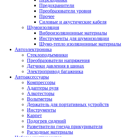
Предохранители
Преобразователи уровня
Прочее
Силовые и акустические кабеля
Шумоизоляция
Виброизоляционные материалы
Инструменты для шумоизоляции
Шумо-тепло изоляционные материалы
Автоэлектроника
Стеклоподъемники
Преобразователи напряжения
Датчики давления в шинах
Электропривод багажника
Автоаксессуары
Компрессоры
Адаптеры руля
Алкотесторы
Вольтметры
Держатель для портативных устройств
Инструменты
Карпет
Подогрев сидений
Разветвители гнезда прикуривателя
Расходные материалы