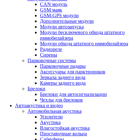
CAN модуль
GSM маяк
GSM-GPS модули
Дополнительные модули
Модули автозапуска
Модули бесключевого обхода штатного
иммобилайзера
Модули обхода штатного иммобилайзера
Радиореле
Сирены
Парковочные системы
Парковочные радары
Аксессуары для парктроников
Зеркала заднего вида
Камеры заднего вида
Брелоки
Брелоки для автосигнализации
Чехлы для брелоков
Автоакустика и видео
Автомобильная акустика
Усилители
Акустика
Влагостойкая акустика
Проставочные кольца
Сабвуферы