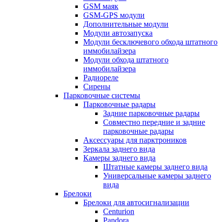
GSM маяк
GSM-GPS модули
Дополнительные модули
Модули автозапуска
Модули бесключевого обхода штатного
иммобилайзера
Модули обхода штатного
иммобилайзера
Радиореле
Сирены
Парковочные системы
Парковочные радары
Задние парковочные радары
Совместно передние и задние
парковочные радары
Аксессуары для парктроников
Зеркала заднего вида
Камеры заднего вида
Штатные камеры заднего вида
Универсальные камеры заднего
вида
Брелоки
Брелоки для автосигнализации
Centurion
Pandora