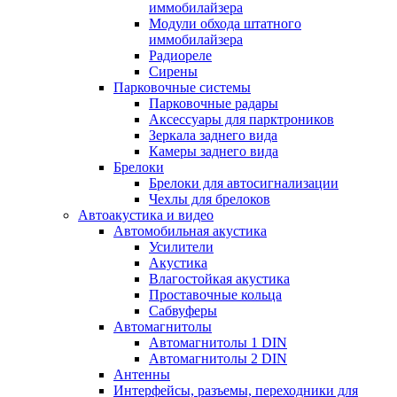
иммобилайзера
Модули обхода штатного
иммобилайзера
Радиореле
Сирены
Парковочные системы
Парковочные радары
Аксессуары для парктроников
Зеркала заднего вида
Камеры заднего вида
Брелоки
Брелоки для автосигнализации
Чехлы для брелоков
Автоакустика и видео
Автомобильная акустика
Усилители
Акустика
Влагостойкая акустика
Проставочные кольца
Сабвуферы
Автомагнитолы
Автомагнитолы 1 DIN
Автомагнитолы 2 DIN
Антенны
Интерфейсы, разъемы, переходники для