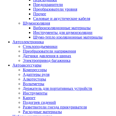
Предохранители
Преобразователи уровня
Прочее
Силовые и акустические кабеля
Шумоизоляция
Виброизоляционные материалы
Инструменты для шумоизоляции
Шумо-тепло изоляционные материалы
Автоэлектроника
Стеклоподъемники
Преобразователи напряжения
Датчики давления в шинах
Электропривод багажника
Автоаксессуары
Компрессоры
Адаптеры руля
Алкотесторы
Вольтметры
Держатель для портативных устройств
Инструменты
Карпет
Подогрев сидений
Разветвители гнезда прикуривателя
Расходные материалы