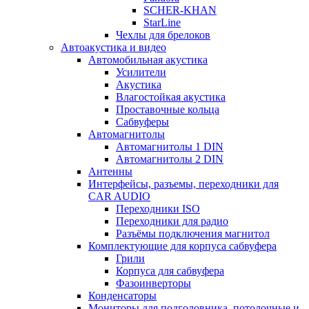
SCHER-KHAN
StarLine
Чехлы для брелоков
Автоакустика и видео
Автомобильная акустика
Усилители
Акустика
Влагостойкая акустика
Проставочные кольца
Сабвуферы
Автомагнитолы
Автомагнитолы 1 DIN
Автомагнитолы 2 DIN
Антенны
Интерфейсы, разъемы, переходники для
CAR AUDIO
Переходники ISO
Переходники для радио
Разъёмы подключения магнитол
Комплектующие для корпуса сабвуфера
Грили
Корпуса для сабвуфера
Фазоинверторы
Конденсаторы
Мониторы для подголовника, потолочные и