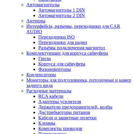
Автомагнитолы
Автомагнитолы 1 DIN
Автомагнитолы 2 DIN
Антенны
Интерфейсы, разъемы, переходники для CAR
AUDIO
Переходники ISO
Переходники для радио
Разъёмы подключения магнитол
Комплектующие для корпуса сабвуфера
Грили
Корпуса для сабвуфера
Фазоинверторы
Конденсаторы
Мониторы для подголовника, потолочные и камер
заднего вида
Расходные материалы
RCA кабели
Адаптеры усилителя
Держатели предохранителей, колбы
Дистрибьюторы питания
Кабели и защитные оплетки
Клеммы
Комплекты проводов
Переходники