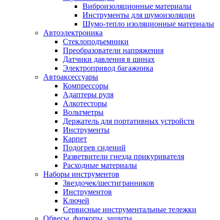
Виброизоляционные материалы
Инструменты для шумоизоляции
Шумо-тепло изоляционные материалы
Автоэлектроника
Стеклоподъемники
Преобразователи напряжения
Датчики давления в шинах
Электропривод багажника
Автоаксессуары
Компрессоры
Адаптеры руля
Алкотесторы
Вольтметры
Держатель для портативных устройств
Инструменты
Карпет
Подогрев сидений
Разветвители гнезда прикуривателя
Расходные материалы
Наборы инструментов
Звездочек/шестигранников
Инструментов
Ключей
Сервисные инструментальные тележки
Обвесы, фаркопы, защиты