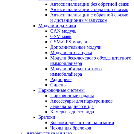
Автосигнализации без обратной связи
Автосигнализации с обратной связью
Автосигнализации с обратной связью
и дистанционным запуском
Модули и датчики
CAN модуль
GSM маяк
GSM-GPS модули
Дополнительные модули
Модули автозапуска
Модули бесключевого обхода штатного
иммобилайзера
Модули обхода штатного
иммобилайзера
Радиореле
Сирены
Парковочные системы
Парковочные радары
Аксессуары для парктроников
Зеркала заднего вида
Камеры заднего вида
Брелоки
Брелоки для автосигнализации
Чехлы для брелоков
Автоакустика и видео