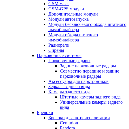
GSM маяк
GSM-GPS модули
Дополнительные модули
Модули автозапуска
Модули бесключевого обхода штатного
иммобилайзера
Модули обхода штатного
иммобилайзера
Радиореле
Сирены
Парковочные системы
Парковочные радары
Задние парковочные радары
Совместно передние и задние
парковочные радары
Аксессуары для парктроников
Зеркала заднего вида
Камеры заднего вида
Штатные камеры заднего вида
Универсальные камеры заднего
вида
Брелоки
Брелоки для автосигнализации
Centurion
Pandora