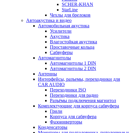
SCHER-KHAN
StarLine
Чехлы для брелоков
Автоакустика и видео
Автомобильная акустика
Усилители
Акустика
Влагостойкая акустика
Проставочные кольца
Сабвуферы
Автомагнитолы
Автомагнитолы 1 DIN
Автомагнитолы 2 DIN
Антенны
Интерфейсы, разъемы, переходники для
CAR AUDIO
Переходники ISO
Переходники для радио
Разъёмы подключения магнитол
Комплектующие для корпуса сабвуфера
Грили
Корпуса для сабвуфера
Фазоинверторы
Конденсаторы
Мониторы для подголовника, потолочные и