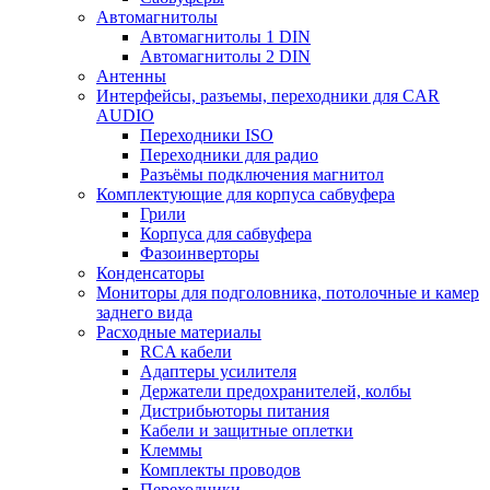
Автомагнитолы
Автомагнитолы 1 DIN
Автомагнитолы 2 DIN
Антенны
Интерфейсы, разъемы, переходники для CAR
AUDIO
Переходники ISO
Переходники для радио
Разъёмы подключения магнитол
Комплектующие для корпуса сабвуфера
Грили
Корпуса для сабвуфера
Фазоинверторы
Конденсаторы
Мониторы для подголовника, потолочные и камер
заднего вида
Расходные материалы
RCA кабели
Адаптеры усилителя
Держатели предохранителей, колбы
Дистрибьюторы питания
Кабели и защитные оплетки
Клеммы
Комплекты проводов
Переходники