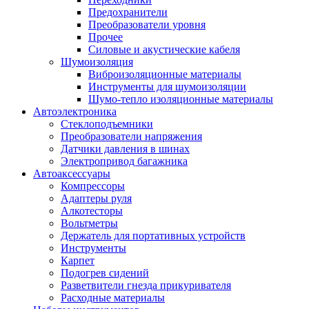
Предохранители
Преобразователи уровня
Прочее
Силовые и акустические кабеля
Шумоизоляция
Виброизоляционные материалы
Инструменты для шумоизоляции
Шумо-тепло изоляционные материалы
Автоэлектроника
Стеклоподъемники
Преобразователи напряжения
Датчики давления в шинах
Электропривод багажника
Автоаксессуары
Компрессоры
Адаптеры руля
Алкотесторы
Вольтметры
Держатель для портативных устройств
Инструменты
Карпет
Подогрев сидений
Разветвители гнезда прикуривателя
Расходные материалы