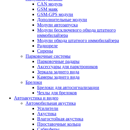
CAN модуль
GSM маяк
GSM-GPS модули
Дополнительные модули
Модули автозапуска
Модули бесключевого обхода штатного
иммобилайзера
Модули обхода штатного иммобилайзера
Радиореле
Сирены
Парковочные системы
Парковочные радары
Аксессуары для парктроников
Зеркала заднего вида
Камеры заднего вида
Брелоки
Брелоки для автосигнализации
Чехлы для брелоков
Автоакустика и видео
Автомобильная акустика
Усилители
Акустика
Влагостойкая акустика
Проставочные кольца
Сабвуферы