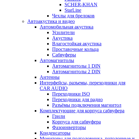
SCHER-KHAN
StarLine
Чехлы для брелоков
Автоакустика и видео
Автомобильная акустика
Усилители
Акустика
Влагостойкая акустика
Проставочные кольца
Сабвуферы
Автомагнитолы
Автомагнитолы 1 DIN
Автомагнитолы 2 DIN
Антенны
Интерфейсы, разъемы, переходники для
CAR AUDIO
Переходники ISO
Переходники для радио
Разъёмы подключения магнитол
Комплектующие для корпуса сабвуфера
Грили
Корпуса для сабвуфера
Фазоинверторы
Конденсаторы
Мониторы для подголовника, потолочные и