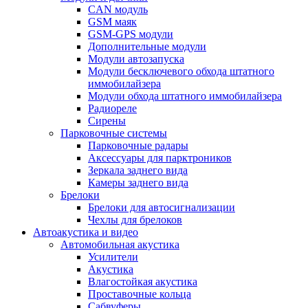
CAN модуль
GSM маяк
GSM-GPS модули
Дополнительные модули
Модули автозапуска
Модули бесключевого обхода штатного
иммобилайзера
Модули обхода штатного иммобилайзера
Радиореле
Сирены
Парковочные системы
Парковочные радары
Аксессуары для парктроников
Зеркала заднего вида
Камеры заднего вида
Брелоки
Брелоки для автосигнализации
Чехлы для брелоков
Автоакустика и видео
Автомобильная акустика
Усилители
Акустика
Влагостойкая акустика
Проставочные кольца
Сабвуферы