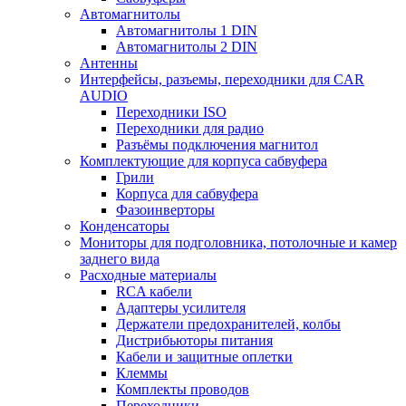
Автомагнитолы
Автомагнитолы 1 DIN
Автомагнитолы 2 DIN
Антенны
Интерфейсы, разъемы, переходники для CAR
AUDIO
Переходники ISO
Переходники для радио
Разъёмы подключения магнитол
Комплектующие для корпуса сабвуфера
Грили
Корпуса для сабвуфера
Фазоинверторы
Конденсаторы
Мониторы для подголовника, потолочные и камер
заднего вида
Расходные материалы
RCA кабели
Адаптеры усилителя
Держатели предохранителей, колбы
Дистрибьюторы питания
Кабели и защитные оплетки
Клеммы
Комплекты проводов
Переходники