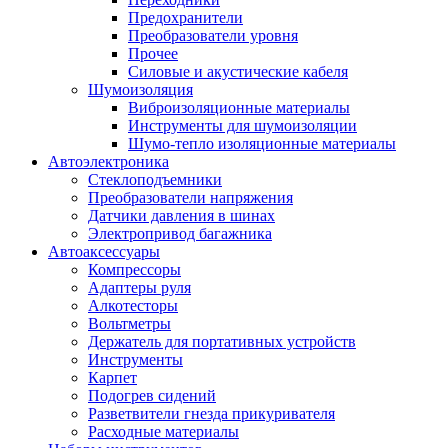
Предохранители
Преобразователи уровня
Прочее
Силовые и акустические кабеля
Шумоизоляция
Виброизоляционные материалы
Инструменты для шумоизоляции
Шумо-тепло изоляционные материалы
Автоэлектроника
Стеклоподъемники
Преобразователи напряжения
Датчики давления в шинах
Электропривод багажника
Автоаксессуары
Компрессоры
Адаптеры руля
Алкотесторы
Вольтметры
Держатель для портативных устройств
Инструменты
Карпет
Подогрев сидений
Разветвители гнезда прикуривателя
Расходные материалы