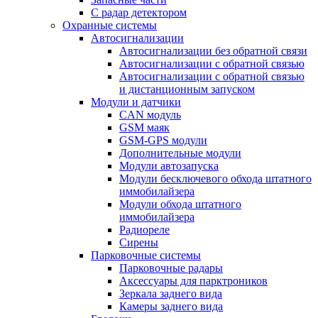
С радар детектором
Охранные системы
Автосигнализации
Автосигнализации без обратной связи
Автосигнализации с обратной связью
Автосигнализации с обратной связью
и дистанционным запуском
Модули и датчики
CAN модуль
GSM маяк
GSM-GPS модули
Дополнительные модули
Модули автозапуска
Модули бесключевого обхода штатного
иммобилайзера
Модули обхода штатного
иммобилайзера
Радиореле
Сирены
Парковочные системы
Парковочные радары
Аксессуары для парктроников
Зеркала заднего вида
Камеры заднего вида