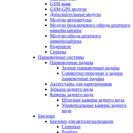
GSM маяк
GSM-GPS модули
Дополнительные модули
Модули автозапуска
Модули бесключевого обхода штатного
иммобилайзера
Модули обхода штатного
иммобилайзера
Радиореле
Сирены
Парковочные системы
Парковочные радары
Задние парковочные радары
Совместно передние и задние
парковочные радары
Аксессуары для парктроников
Зеркала заднего вида
Камеры заднего вида
Штатные камеры заднего вида
Универсальные камеры заднего
вида
Брелоки
Брелоки для автосигнализации
Centurion
Pandora