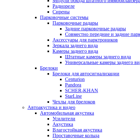
Модули обхода штатного иммобилайзер
Радиореле
Сирены
Парковочные системы
Парковочные радары
Задние парковочные радары
Совместно передние и задние пар
Аксессуары для парктроников
Зеркала заднего вида
Камеры заднего вида
Штатные камеры заднего вида
Универсальные камеры заднего ви
Брелоки
Брелоки для автосигнализации
Centurion
Pandora
SCHER-KHAN
StarLine
Чехлы для брелоков
Автоакустика и видео
Автомобильная акустика
Усилители
Акустика
Влагостойкая акустика
Проставочные кольца