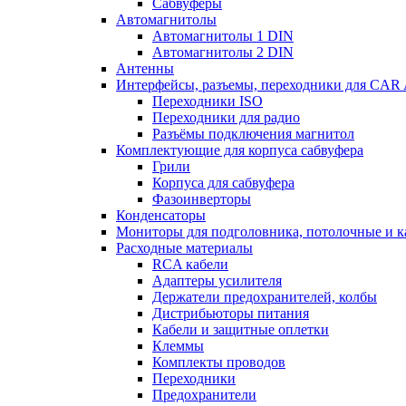
Сабвуферы
Автомагнитолы
Автомагнитолы 1 DIN
Автомагнитолы 2 DIN
Антенны
Интерфейсы, разъемы, переходники для CA
Переходники ISO
Переходники для радио
Разъёмы подключения магнитол
Комплектующие для корпуса сабвуфера
Грили
Корпуса для сабвуфера
Фазоинверторы
Конденсаторы
Мониторы для подголовника, потолочные и к
Расходные материалы
RCA кабели
Адаптеры усилителя
Держатели предохранителей, колбы
Дистрибьюторы питания
Кабели и защитные оплетки
Клеммы
Комплекты проводов
Переходники
Предохранители