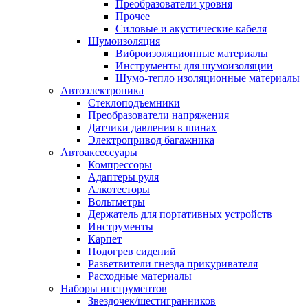
Преобразователи уровня
Прочее
Силовые и акустические кабеля
Шумоизоляция
Виброизоляционные материалы
Инструменты для шумоизоляции
Шумо-тепло изоляционные материалы
Автоэлектроника
Стеклоподъемники
Преобразователи напряжения
Датчики давления в шинах
Электропривод багажника
Автоаксессуары
Компрессоры
Адаптеры руля
Алкотесторы
Вольтметры
Держатель для портативных устройств
Инструменты
Карпет
Подогрев сидений
Разветвители гнезда прикуривателя
Расходные материалы
Наборы инструментов
Звездочек/шестигранников