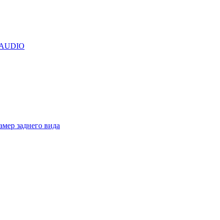
R AUDIO
амер заднего вида