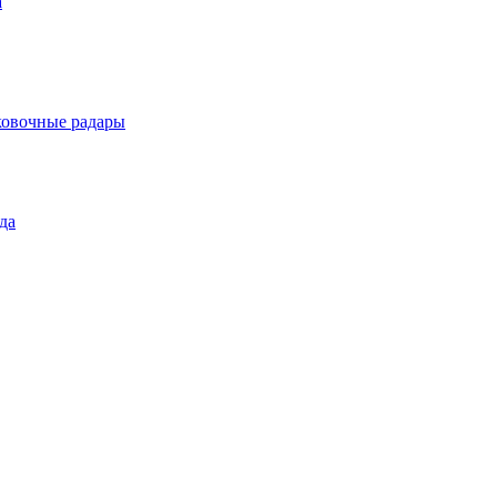
а
ковочные радары
да